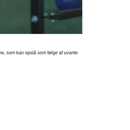
ene, som kan opstå som følge af uvante
or muskelømhed?