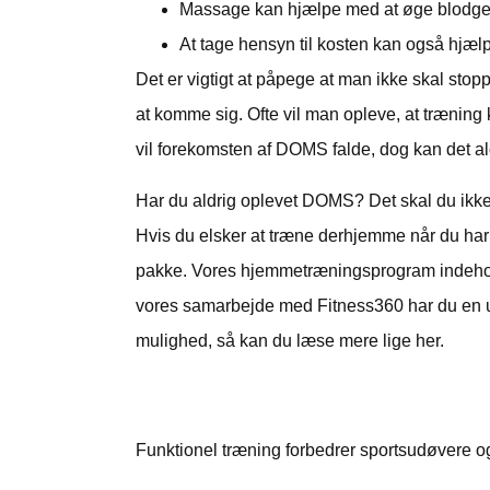
Massage kan hjælpe med at øge blodge
At tage hensyn til kosten kan også hjæ
Det er vigtigt at påpege at man ikke skal sto
at komme sig. Ofte vil man opleve, at træning
vil forekomsten af DOMS falde, dog kan det a
Har du aldrig oplevet DOMS? Det skal du ikk
Hvis du elsker at træne derhjemme når du har 
pakke. Vores hjemmetræningsprogram indeholde
vores samarbejde med Fitness360 har du en uni
mulighed, så kan du læse mere
lige her.
Nysgerrig på mere vid
Funktionel træning forbedrer sportsudøvere o