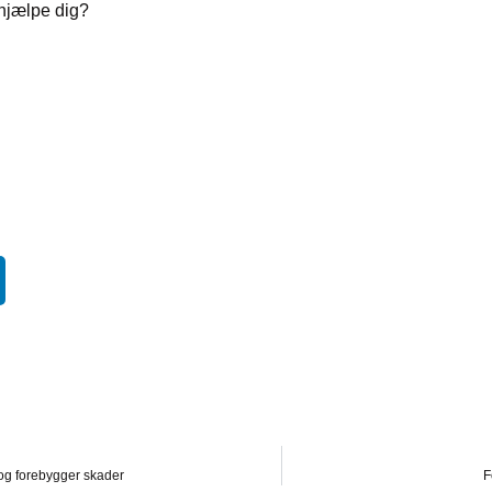
hjælpe dig?
 og forebygger skader
F