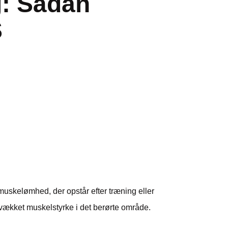
g: Sådan
S
uskelømhed, der opstår efter træning eller
svækket muskelstyrke i det berørte område.