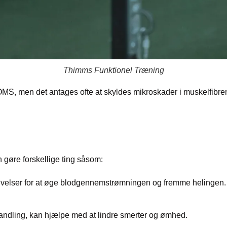
Thimms Funktionel Træning
DOMS, men det antages ofte at skyldes mikroskader i muskelfibr
re for at lindre symptomerne f
gøre forskellige ting såsom:
køvelser for at øge blodgennemstrømningen og fremme helingen.
andling, kan hjælpe med at lindre smerter og ømhed.