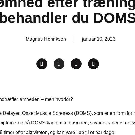
mhed efter trænin
behandler du DOM
Magnus Henriksen
januar 10, 2023
 indtræffer ømheden – men hvorfor?
e Delayed Onset Muscle Soreness (DOMS), som er en form for m
l. Symptomerne på DOMS kan omfatte ømhed, stivhed, smerter og 
imer efter aktiviteten, og kan vare i op til et par dage.