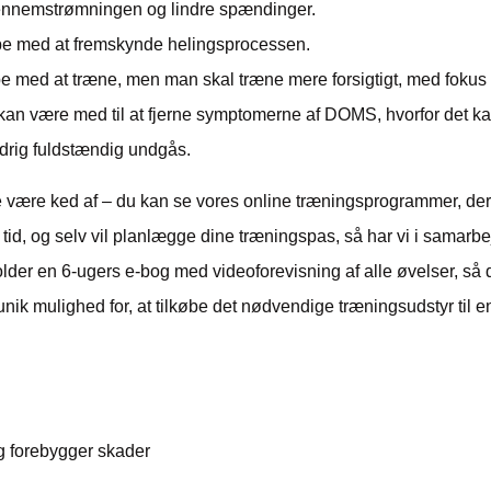
nnemstrømningen og lindre spændinger.
lpe med at fremskynde helingsprocessen.
ppe med at træne, men man skal træne mere forsigtigt, med fokus 
 kan være med til at fjerne symptomerne af DOMS, hvorfor det ka
ldrig fuldstændig undgås.
e være ked af – du kan se vores online træningsprogrammer, d
tid, og selv vil planlægge dine træningspas, så har vi i samar
r en 6-ugers e-bog med videoforevisning af alle øvelser, så du
k mulighed for, at tilkøbe det nødvendige træningsudstyr til en
en?
g forebygger skader