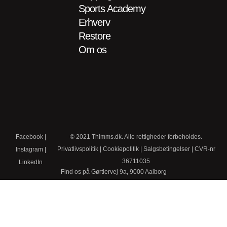
Sports Academy
Erhverv
Restore
Om os
Facebook
|
© 2021 Thimms.dk. Alle rettigheder forbeholdes.
Privatlivspolitik
|
Cookiepolitik
|
Salgsbetingelser
| CVR-nr
Instagram
|
36711035
LinkedIn
Find os på Gørtlervej 9a, 9000 Aalborg