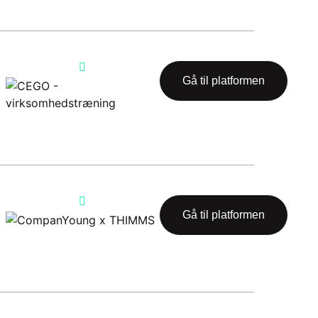
Gå til platformen
Gå til platformen