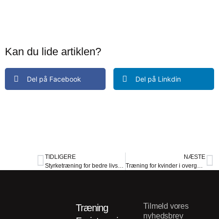
Kan du lide artiklen?
Del på Facebook
Del på Linkdin
TIDLIGERE
NÆSTE
Styrketræning for bedre livskvalitet: Bevar bevægeligheden, også når vi bliver ældre
Træning for kvinder i overgangsalderen
Tilmeld vores
Træning
nyhedsbrev