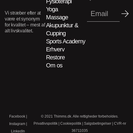
Fysioterapi
Yoga
Vi stræber efter at
Massage
være et synonym
Akupunktur &
for kvalitet – mest af
alt livskvalitet.
Cupping
Sports Academy
Erhverv
Restore
Om os
Facebook
|
© 2021 Thimms.dk. Alle rettigheder forbeholdes.
Privatlivspolitik
|
Cookiepolitik
|
Salgsbetingelser
| CVR-nr
Instagram
|
36711035
LinkedIn