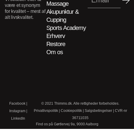
Massage
være et synonym
Akupunktur &
for kvalitet – mest af
alt livskvalitet.
Cupping
Sports Academy
Erhverv
Restore
Om os
Facebook
|
© 2021 Thimms.dk. Alle rettigheder forbeholdes.
Privatlivspolitik
|
Cookiepolitik
|
Salgsbetingelser
| CVR-nr
Instagram
|
36711035
LinkedIn
Find os på Gørtlervej 9a, 9000 Aalborg