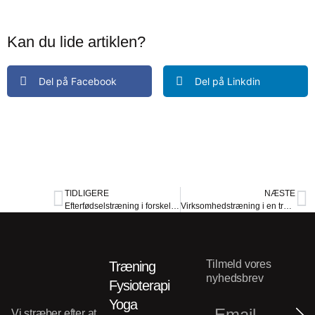
Kan du lide artiklen?
Del på Facebook
Del på Linkdin
TIDLIGERE
NÆSTE
Efterfødselstræning i forskellige stadier: Bliv en STÆRK MOR
Virksomhedstræning i en travl hverdag
Tilmeld vores
Træning
nyhedsbrev
Fysioterapi
Yoga
Vi stræber efter at