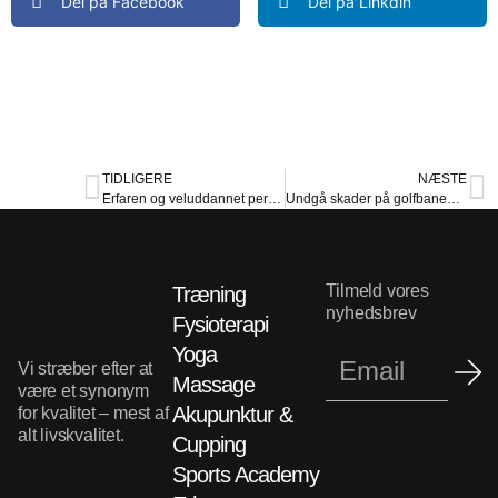
Del på Facebook
Del på Linkdin
TIDLIGERE
NÆSTE
Erfaren og veluddannet personlig træner Aalborg – En guide til at vælge den rigtige træner
Undgå skader på golfbanen: Forebyggende træning og teknikker
Tilmeld vores
Træning
nyhedsbrev
Fysioterapi
Yoga
Vi stræber efter at
Massage
være et synonym
Akupunktur &
for kvalitet – mest af
alt livskvalitet.
Cupping
Sports Academy