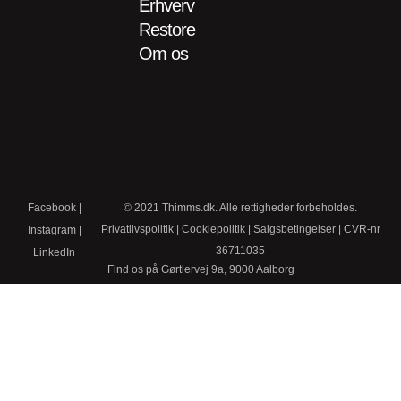
Erhverv
Restore
Om os
Facebook
|
© 2021 Thimms.dk. Alle rettigheder forbeholdes.
Privatlivspolitik
|
Cookiepolitik
|
Salgsbetingelser
| CVR-nr
Instagram
|
36711035
LinkedIn
Find os på Gørtlervej 9a, 9000 Aalborg