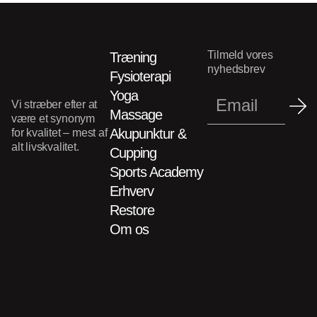
Tilmeld vores
Træning
nyhedsbrev
Fysioterapi
Yoga
Vi stræber efter at
Massage
være et synonym
Akupunktur &
for kvalitet – mest af
alt livskvalitet.
Cupping
Sports Academy
Erhverv
Restore
Om os